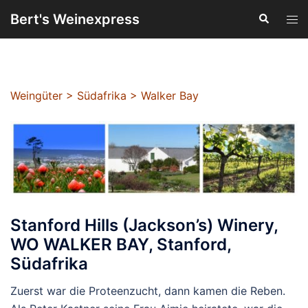
Zum
Bert's Weinexpress
Suche
Men
Inhalt
ums
springen
Weingüter
>
Südafrika
>
Walker Bay
Stanford Hills (Jackson’s) Winery,
WO WALKER BAY, Stanford,
Südafrika
Zuerst war die Proteenzucht, dann kamen die Reben.