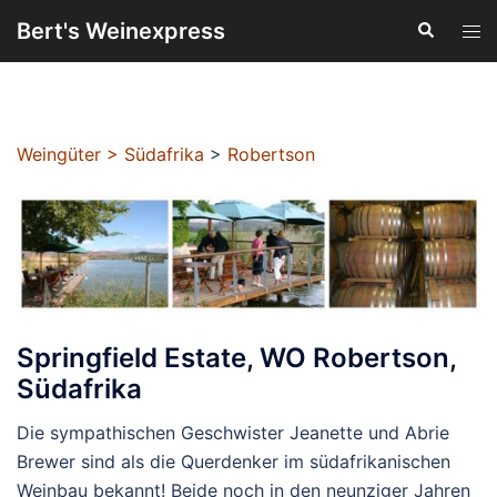
Zum
Bert's Weinexpress
Suche
Men
Inhalt
ums
springen
Weingüter
>
Südafrika
>
Robertson
Springfield Estate, WO Robertson,
Südafrika
Die sympathischen Geschwister Jeanette und Abrie
Brewer sind als die Querdenker im südafrikanischen
Weinbau bekannt! Beide noch in den neunziger Jahren