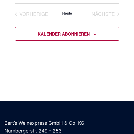
Verans
Veranstal
Datum
Ansich
Suche
wählen.
VORHERIGE
Heute
NÄCHSTE
Naviga
und
VERANSTALTUNGEN
VERANSTAL
Ansichten
KALENDER ABONNIEREN
Navigatio
Bert’s Weinexpress GmbH & Co. KG
Nürnbergerstr. 249 - 253