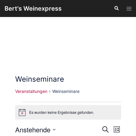
Zum
Bert's Weinexpress
Suche
Men
Inhalt
ums
springen
Weinseminare
Veranstaltungen
Weinseminare
Es wurden keine Ergebnisse gefunden.
Veranstaltungen
Hinweis
Anstehende
SUCHE
LISTE