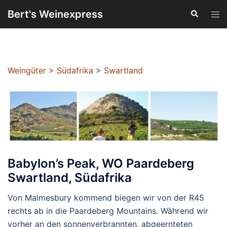
Zum
Bert's Weinexpress
Suche
Men
Inhalt
ums
springen
Weingüter
>
Südafrika
>
Swartland
Babylon’s Peak, WO Paardeberg
Swartland, Südafrika
Von Malmesbury kommend biegen wir von der R45
rechts ab in die Paardeberg Mountains. Während wir
vorher an den sonnenverbrannten, abgeernteten